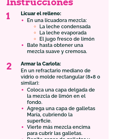
Instrucciones
1
Licuar el relleno:
En una licuadora mezcla:
La leche condensada
La leche evaporada
El jugo fresco de limón
Bate hasta obtener una
mezcla suave y cremosa.
2
Armar la Carlota:
En un refractario mediano de
vidrio o molde rectangular (8×8 o
similar):
Coloca una capa delgada de
la mezcla de limón en el
fondo.
Agrega una capa de galletas
María, cubriendo la
superficie.
Vierte más mezcla encima
para cubrir las galletas.